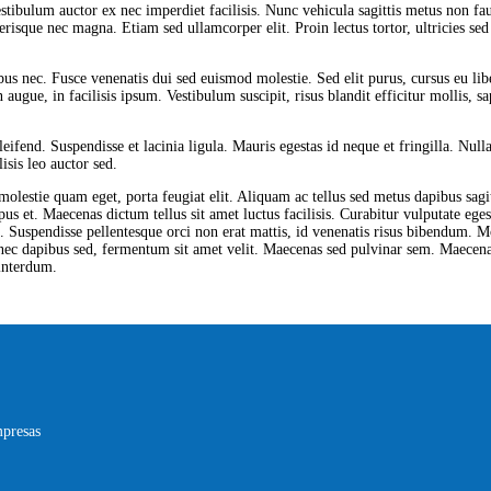
tibulum auctor ex nec imperdiet facilisis. Nunc vehicula sagittis metus non fau
elerisque nec magna. Etiam sed ullamcorper elit. Proin lectus tortor, ultricies 
bus nec. Fusce venenatis dui sed euismod molestie. Sed elit purus, cursus eu libe
n augue, in facilisis ipsum. Vestibulum suscipit, risus blandit efficitur mollis, 
eleifend. Suspendisse et lacinia ligula. Mauris egestas id neque et fringilla. Nul
isis leo auctor sed.
olestie quam eget, porta feugiat elit. Aliquam ac tellus sed metus dapibus sagitt
s et. Maecenas dictum tellus sit amet luctus facilisis. Curabitur vulputate egest
 Suspendisse pellentesque orci non erat mattis, id venenatis risus bibendum. Mo
ec dapibus sed, fermentum sit amet velit. Maecenas sed pulvinar sem. Maecenas s
 interdum.
mpresas