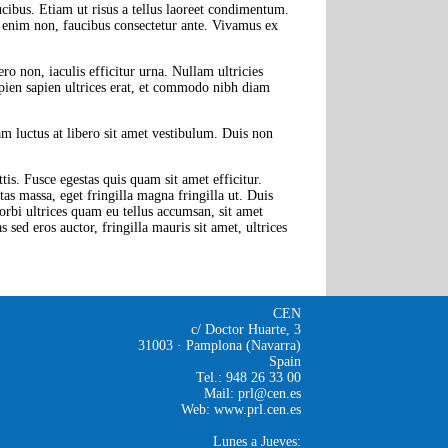
cibus. Etiam ut risus a tellus laoreet condimentum.
sed enim non, faucibus consectetur ante. Vivamus ex
ro non, iaculis efficitur urna. Nullam ultricies
sapien sapien ultrices erat, et commodo nibh diam
lam luctus at libero sit amet vestibulum. Duis non
is. Fusce egestas quis quam sit amet efficitur.
as massa, eget fringilla magna fringilla ut. Duis
rbi ultrices quam eu tellus accumsan, sit amet
ed eros auctor, fringilla mauris sit amet, ultrices
CEN
c/ Doctor Huarte, 3
31003 · Pamplona (Navarra)
Spain
Tel.: 948 26 33 00
Mail:
prl@cen.es
Web:
www.prl.cen.es
Lunes a Jueves: