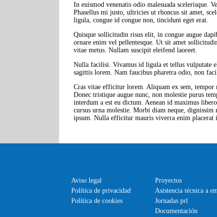
In euismod venenatis odio malesuada scelerisque. Ves
Phasellus mi justo, ultricies ut rhoncus sit amet, sc
ligula, congue id congue non, tincidunt eget erat.
Quisque sollicitudin risus elit, in congue augue dapi
ornare enim vel pellentesque. Ut sit amet sollicitudi
vitae metus. Nullam suscipit eleifend laoreet.
Nulla facilisi. Vivamus id ligula et tellus vulputate 
sagittis lorem. Nam faucibus pharetra odio, non facil
Cras vitae efficitur lorem. Aliquam ex sem, tempor m
Donec tristique augue nunc, non molestie purus tempu
interdum a est eu dictum. Aenean id maximus libero.
cursus urna molestie. Morbi diam neque, dignissim n
ipsum. Nulla efficitur mauris viverra enim placerat
Aviso legal
Proyectos
Política de privacidad
Asistencia técnica a e
Política de cookies
Jornadas prl
Documentación