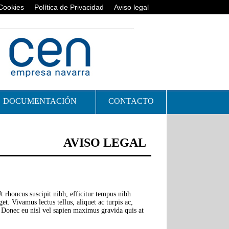
 Cookies
Política de Privacidad
Aviso legal
DOCUMENTACIÓN
CONTACTO
AVISO LEGAL
t rhoncus suscipit nibh, efficitur tempus nibh
et. Vivamus lectus tellus, aliquet ac turpis ac,
. Donec eu nisl vel sapien maximus gravida quis at